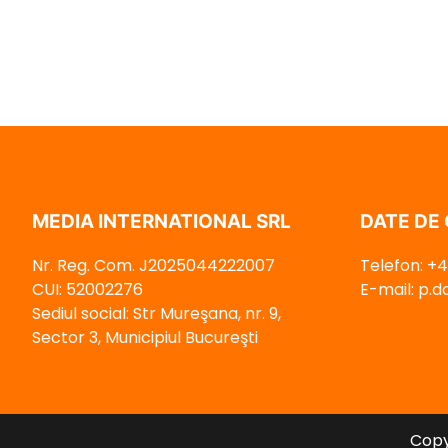
MEDIA INTERNATIONAL SRL
DATE DE
Nr. Reg. Com. J2025044222007
Telefon: +4
CUI: 52002276
E-mail: p.
Sediul social: Str Mureşana, nr. 9,
Sector 3, Municipiul Bucureşti
Copy