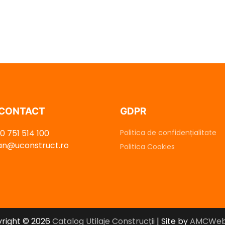
 CONTACT
GDPR
0 751 514 100
Politica de confidențialitate
dan@uconstruct.ro
Politica Cookies
right © 2026
Catalog Utilaje Construcții
| Site by
AMCWeb